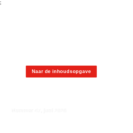
;
Naar de inhoudsopgave
Nummer 47, juni 2026
Vijf vragen over het Seveso Jaarverslag 2025